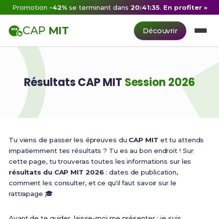
Promotion
-42%
se terminant dans
20:41:35
.
En profiter »
CAP
MIT
Découvrir
Résultats CAP MIT
Session 2026
Tu viens de passer les épreuves du
CAP MIT
et tu attends
impatiemment tes résultats ? Tu es au bon endroit ! Sur
cette page, tu trouveras toutes les informations sur les
résultats du CAP MIT 2026
: dates de publication,
comment les consulter, et ce qu'il faut savoir sur le
rattrapage 🎓
Avant de te guider, laisse-moi me présenter : je suis