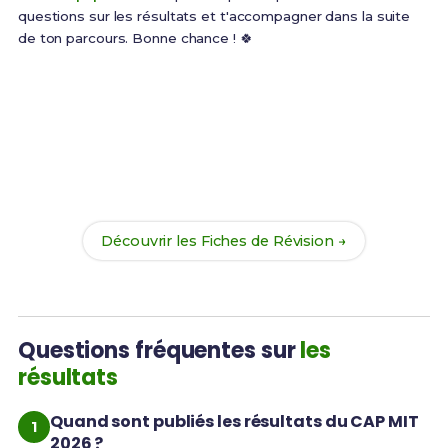
questions sur les résultats et t'accompagner dans la suite
de ton parcours. Bonne chance ! 🍀
Anticipe tes résultats !
En attendant la publication, prépare-toi avec nos
170
Fiches de Révision
du CAP MIT. Idéal pour réviser le
rattrapage ou préparer la prochaine session !
Découvrir les Fiches de Révision →
Questions fréquentes sur
les
résultats
Quand sont publiés les résultats du CAP MIT
2026 ?