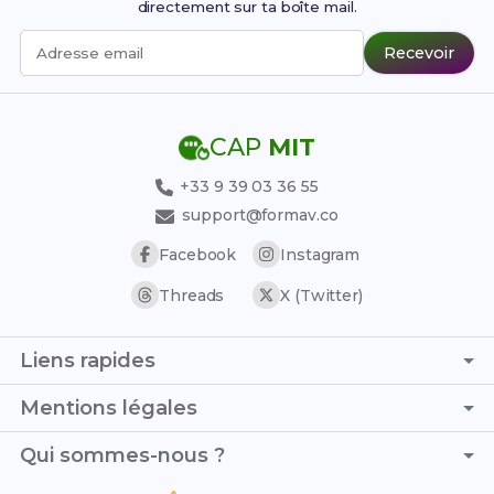
directement sur ta boîte mail.
Recevoir
Adresse email
CAP
MIT
+33 9 39 03 36 55
support@formav.co
Facebook
Instagram
Threads
X (Twitter)
Liens rapides
Page d'accueil
Mentions légales
Simulateur de notes
C.G.V. - C.G.U.
Qui sommes-nous ?
Trouver son stage
Politique de confidentialité